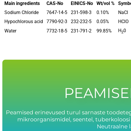
Main ingredients
CAS-No
EINICS-No
Wt/vol %
Symb
Sodium Chloride
7647-14-5
231-598-3
0.10%
NaCl
Hypochlorous acid
7790-92-3
232-232-5
0.05%
HClO
H
0
Water
7732-18-5
231-791-2
99.85%
2
PEAMISE
Peamised erinevused turul sarnaste toodetega
mikroorganismidel, seentel, tuberkoloos
Neutraalne l