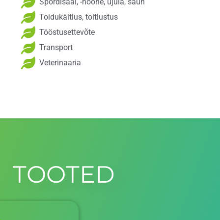
Spordisaal, -hoone, ujula, saun
Toidukäitlus, toitlustus
Tööstusettevõte
Transport
Veterinaaria
TOOTED