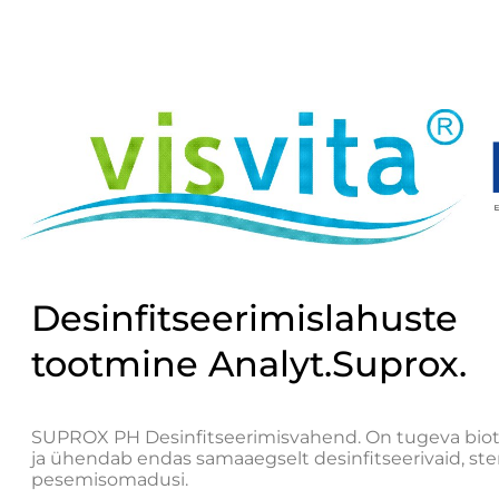
Desinfitseerimislahuste
tootmine Analyt.Suprox.
SUPROX PH Desinfitseerimisvahend. On tugeva biot
ja ühendab endas samaaegselt desinfitseerivaid, steri
pesemisomadusi.