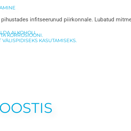
AMINE
pihustades infitseerunud piirkonnale. Lubatud mit
ALDA ALKOHOLI.
ITA KORROSIOONI.
T VÄLISPIDISEKS KASUTAMISEKS.
OOSTIS