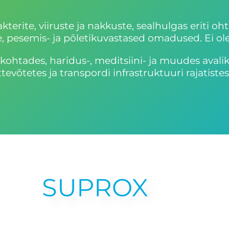
rite, viiruste ja nakkuste, sealhulgas eriti oht
e, pesemis- ja põletikuvastased omadused. Ei ole 
 kohtades, haridus-, meditsiini- ja muudes avali
võtetes ja transpordi infrastruktuuri rajatistes
SUPROX