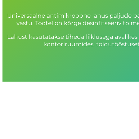
Universaalne antimikroobne lahus paljude bakte
vastu. Tootel on kõrge desinfitseeriv toim
Lahust kasutatakse tiheda liiklusega avalikes
kontoriruumides, toidutööstusette