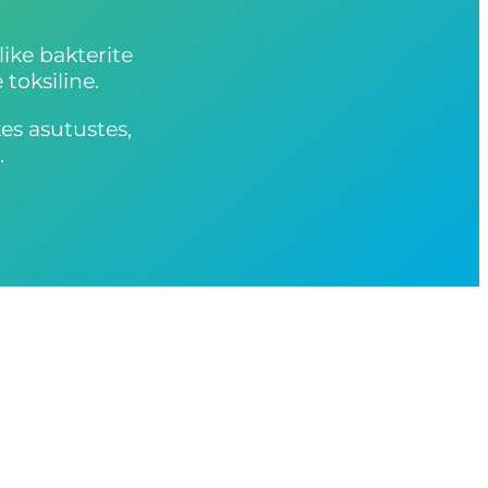
like bakterite
toksiline.
kes asutustes,
.