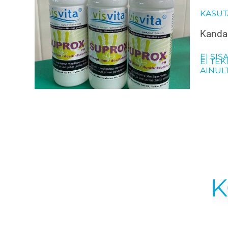
KASUT
Kanda 
EI SIS
EI TEK
AINUL
K