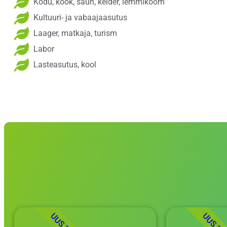
Kodu, köök, saun, kelder, lemmikoom
Kultuuri- ja vabaajaasutus
Laager, matkaja, turism
Labor
Lasteasutus, kool