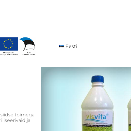
Eesti
siidse toimega
liseerivaid ja