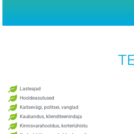
T
Lasteajad
Hooldeasutused
Kaitsevägi, politsei, vanglad
Kaubandus, klienditeenindaja
Kinnisvarahooldus, korteriühistu