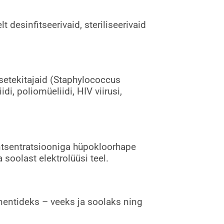
desinfitseerivaid, steriliseerivaid
usetekitajaid (Staphylococcus
i, poliomüeliidi, HIV viirusi,
ntsentratsiooniga hüpokloorhape
soolast elektrolüüsi teel.
entideks – veeks ja soolaks ning