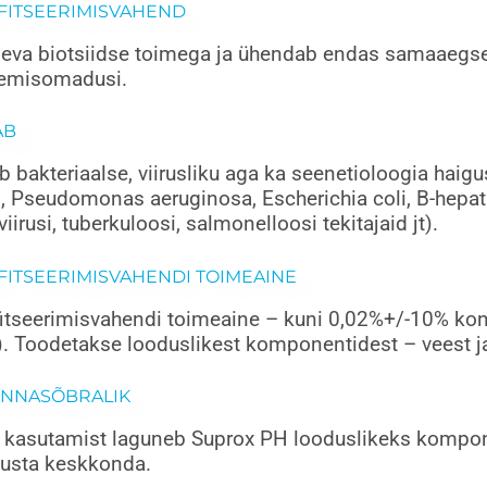
FITSEERIMISVAHEND
eva biotsiidse toimega ja ühendab endas samaaegselt 
semisomadusi.
AB
b bakteriaalse, viirusliku aga ka seenetioloogia haig
, Pseudomonas aeruginosa, Escherichia coli, B-hepatiid
iirusi, tuberkuloosi, salmonelloosi tekitajaid jt).
FITSEERIMISVAHENDI TOIMEAINE
itseerimisvahendi toimeaine – kuni 0,02%+/-10% ko
. Toodetakse looduslikest komponentidest – veest ja 
NNASÕBRALIK
 kasutamist laguneb Suprox РН looduslikeks kompon
justa keskkonda.