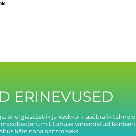
ols
D ERINEVUSED
: energiasäästlik ja keskkonnasõbralik tehnoloo
i mycobacteriumil. Lahuse vähendatud kontsent
ahus käte naha kaitsmiseks.